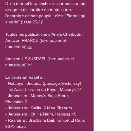
D.ieu éternel fera sécher les larmes sur tout 
visage et disparaître de toute la terre 
l'opprobre de son peuple : c'est l'Eternel qui 
a parlé" (Isaïe 25,8)".
Toutes les publications d’Ariela Chetboun : 
Amazon FRANCE (livre papier et 
numérique) 
ici
Amazon US & ISRAEL (livre papier et 
numérique) 
ici
En vente en Israël à :
- Netanya : Judaïca (passage Smilansky)
- Tel Aviv : Librairie du Foyer, Masaryk 14
- Jerusalem : Manny's Book Store, 
Khavakuk 2
- Jerusalem : Gallia, 6 Mea Shearim
- Jerusalem : Or Ha Haïm, Hapisga 45
- Raanana : Brakha la Bait, Kanion El Ram, 
98 A'houza