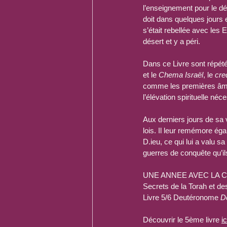
l’enseignement pour le dél
doit dans quelques jours 
s’était rebellée avec les 
désert et y a péri.
Dans ce Livre sont répét
et le 
Chema Israël
, le 
cre
comme les premières âmes 
l’élévation spirituelle né
Aux derniers jours de sa 
lois. Il leur remémore é
D.ieu, ce qui lui a valu s
guerres de conquête qu’il
UNE ANNEE AVEC LA 
Secrets de la Torah et de
Livre 5/6 Deutéronome 
D
Découvrir le 5ème livre 
ic