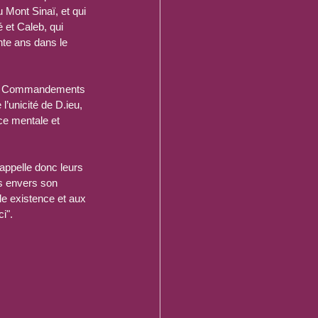
 Mont Sinaï, et qui 
 et Caleb, qui 
nte ans dans le 
 Dix Commandements 
 l’unicité de D.ieu, 
ce mentale et 
rappelle donc leurs 
s envers son 
le existence et aux 
i".