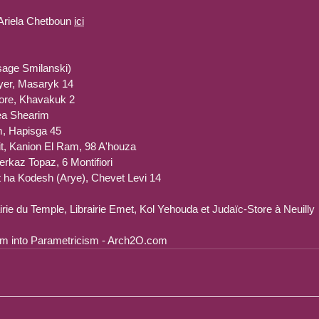
’Ariela Chetboun 
ici
sage Smilanski)
Foyer, Masaryk 14
tore, Khavakuk 2
Mea Shearim
m, Hapisga 45
it, Kanion El Ram, 98 A'houza
erkaz Topaz, 6 Montifiori
t ha Kodesh (Arye), Chevet Levi 14
airie du Temple, Librairie Emet, Kol Yehouda et Judaïc-Store à Neuilly
aism into Parametricism - Arch2O.com