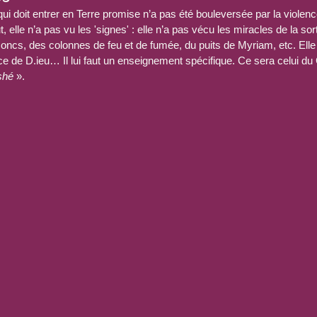
qui doit entrer en Terre promise n’a pas été bouleversée par la violen
t, elle n’a pas vu les 'signes' : elle n’a pas vécu les miracles de la sor
oncs, des colonnes de feu et de fumée, du puits de Myriam, etc. Elle 
ce de D.ieu… Il lui faut un enseignement spécifique. Ce sera celui du
shé
 ».