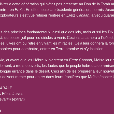
ivrer à cette génération qui n’était pas présente au Don de la Torah au
entrer en 
Eretz
. En effet, toute la précédente génération, hormis Josué
Explorateurs s’est vue refuser l’entrée en 
Eretz Canaan
, a vécu quara
és des principes fondamentaux, ainsi que des lois, mais aussi les
do
 du peuple juif pour les siècles à venir. Ceci les attachera à l’idée de
juives ont pu l’être en vivant les miracles. Cela leur donnera la for
cessaires pour combattre, entrer en Terre promise et s’y installer.
vie, et avant que les Hébreux n’entrent en 
Eretz Canaan
, Moïse leur 
galement, à mots couverts, les fautes que le peuple hébreu a commise
a longue errance dans le désert. Ceci afin de les préparer à leur nouvel
s doivent mener pour entrer dans leurs frontières que Moïse énonce ic
CABALE
s Fêtes Juives
evarim
 (extrait)
i