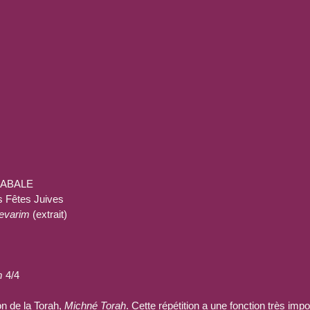
CABALE
s Fêtes Juives
evarim
 (extrait)
m
 4/4
on de la Torah, 
Michné Torah
. Cette répétition a une fonction très impo