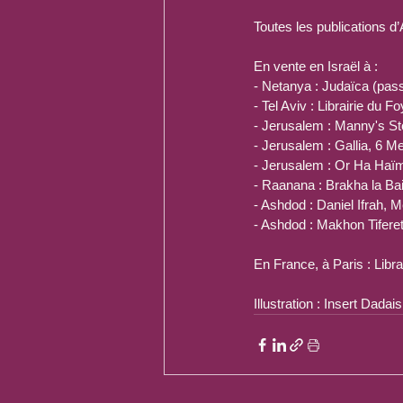
Toutes les publications d
En vente en Israël à :
- Netanya : Judaïca (pas
- Tel Aviv : Librairie du 
- Jerusalem : Manny's S
- Jerusalem : Gallia, 6 
- Jerusalem : Or Ha Haï
- Raanana : Brakha la Ba
- Ashdod : Daniel Ifrah, M
- Ashdod : Makhon Tifere
En France, à Paris : Libr
Illustration : Insert Dad