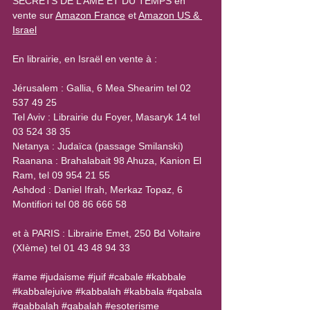
SECRETS DE L’ÂME ET DU TEMPS en 
vente sur 
Amazon France
 et 
Amazon US & 
Israel
En librairie, en Israël en vente à :
Jérusalem : Gallia, 6 Mea Shearim tel 02 
537 49 25
Tel Aviv : Librairie du Foyer, Masaryk 14 tel 
03 524 38 35
Netanya : Judaïca (passage Smilanski)
Raanana : Brahalabait 98 Ahuza, Kanion El 
Ram, tel 09 954 21 55
Ashdod : Daniel Ifrah, Merkaz Topaz, 6 
Montifiori tel 08 86 666 58
et à PARIS : Librairie Emet, 250 Bd Voltaire 
(XIème) tel 01 43 48 94 33
#ame
#judaisme
#juif
#cabale
#kabbale
#kabbalejuive
#kabbalah
#kabbala
#qabala
#qabbalah
#qabalah
#esoterisme