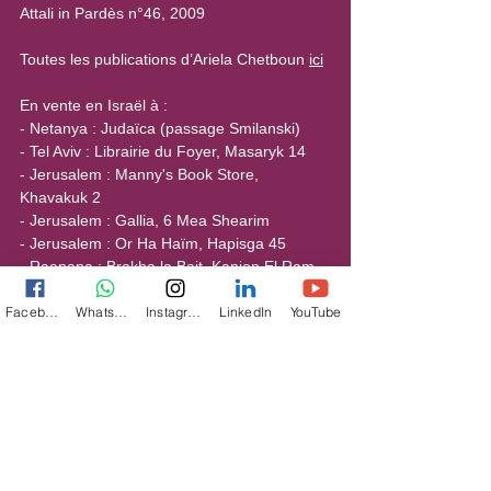
Attali in Pardès n°46, 2009
Toutes les publications d’Ariela Chetboun 
ici
En vente en Israël à :
- Netanya : Judaïca (passage Smilanski)
- Tel Aviv : Librairie du Foyer, Masaryk 14
- Jerusalem : Manny's Book Store, 
Khavakuk 2
- Jerusalem : Gallia, 6 Mea Shearim
- Jerusalem : Or Ha Haïm, Hapisga 45
- Raanana : Brakha la Bait, Kanion El Ram, 
98 A'houza
Facebook
WhatsApp
Instagram
LinkedIn
YouTube
- Ashdod : Daniel Ifrah, Merkaz Topaz, 6 
Montifiori
A Paris : Librairie Emet, 250 Bd Voltaire 
(XIème)
A Neuilly : Judaïc-Store 20 rue Paul-
Chatrousse