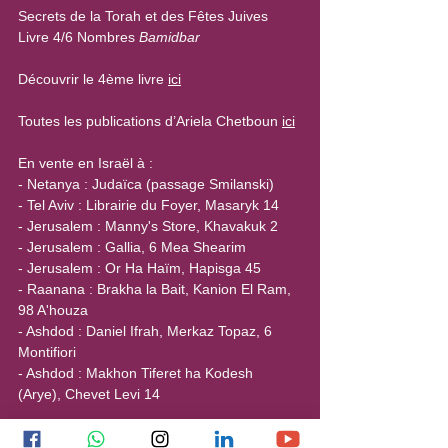
Secrets de la Torah et des Fêtes Juives
Livre 4/6 Nombres 
Bamidbar
Découvrir le 4ème livre 
ici
Toutes les publications d’Ariela Chetboun 
ici
En vente en Israël à :
- Netanya : Judaïca (passage Smilanski)
- Tel Aviv : Librairie du Foyer, Masaryk 14
- Jerusalem : Manny's Store, Khavakuk 2
- Jerusalem : Gallia, 6 Mea Shearim
- Jerusalem : Or Ha Haïm, Hapisga 45
- Raanana : Brakha la Bait, Kanion El Ram, 
98 A'houza
- Ashdod : Daniel Ifrah, Merkaz Topaz, 6 
Montifiori
- Ashdod : Makhon Tiferet ha Kodesh 
(Arye), Chevet Levi 14
En France, à Paris : Librairie du Temple, 