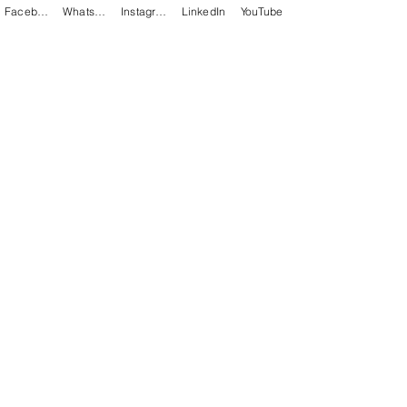
Librairie Emet, Kol Yehouda et Judaïc-Store 
Facebook
WhatsApp
Instagram
LinkedIn
YouTube
à Neuilly
Illustration : Lynn Sanders
Voir tout
Posts récents