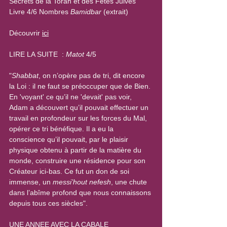
Secrets de la Torah et des Fêtes Juives
Livre 4/6 Nombres 
Bamidbar
 (extrait)
Découvrir 
ici
LIRE LA SUITE  : 
Matot
 4/5
"
Shabbat
, on n’opère pas de tri, dit encore 
la Loi : il ne faut se préoccuper que de Bien. 
En 'voyant' ce qu’il ne 'devait' pas voir, 
Adam a découvert qu’il pouvait effectuer un 
travail en profondeur sur les forces du Mal, 
opérer ce tri bénéfique. Il a eu la 
conscience qu’il pouvait, par le plaisir 
physique obtenu à partir de la matière du 
monde, construire une résidence pour son 
Créateur ici-bas. Ce fut un don de soi 
immense, un 
messi’hout nefesh
, une chute 
dans l’abîme profond que nous connaissons 
depuis tous ces siècles".
UNE ANNEE AVEC LA CABALE