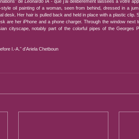
cinations" de 
Leonardo IA
 - que j'ai délibérément laissées à votre appr
tyle oil painting of a woman, seen from behind, dressed in a jumpsu
rial desk. Her hair is pulled back and held in place with a plastic clip. S
sk are her iPhone and a phone charger. Through the window next t
ian cityscape, notably part of the colorful pipes of the Georges 
efore I.-A." d'Ariela Chetboun