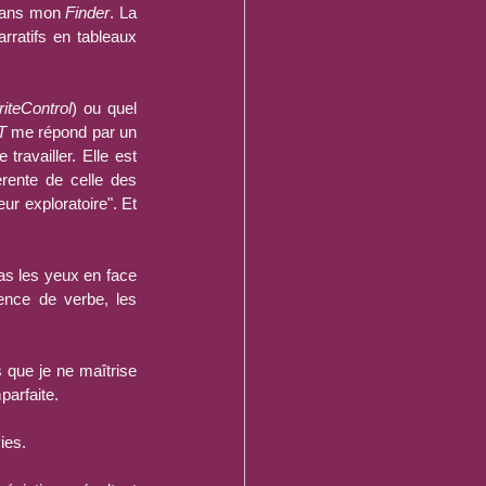
dans mon 
Finder
. La 
structure du roman et les arcs narratifs en tableaux 
iteControl
) ou quel 
T
 me répond par un 
ravailler. Elle est 
rente de celle des 
ur exploratoire". Et 
as les yeux en face 
nce de verbe, les 
 que je ne maîtrise 
parfaite.
ies.