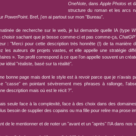
OneNote
, dans 
Apple Photos
 et 
ur 
PowerPoint
. Bref, j'en ai partout sur mon "Bureau".
atinée de recherche sur le web, je lui demande quelle IA (type 
Wr
is choisir sachant que je bosse comme-ci et pas comme-ça, 
ChatGP
r : "Merci pour cette description très honnête (!) de ta manière de t
z les auteurs de projets vastes, et elle appelle une stratégie diffé
néaires ». Ton profil correspond à ce que l’on appelle souvent un créate
low
 idéal "réaliste, basé sur ta réalité".
 une bonne page mais dont le style est à revoir parce que je n'avais p
e "casse" en pointant sévèrement mes phrases à rallonge, l'abse
nne description mais où est le récit ?".
mais seule face à la complexité, face à des choix dans des domaines
 plus besoin de supplier des copains ou ma fille pour relire ma prose im
ant de le mentionner et de noter un "avant et un "après" l'IA dans nos v