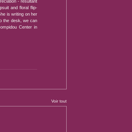
éciation - résultant 
it and floral flip-
he is writing on her 
o the desk, we can 
Pompidou Center in 
Voir tout