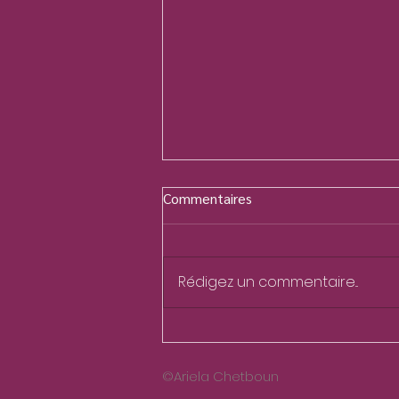
Commentaires
Rédigez un commentaire...
Transformer le serpent en
bâton
©Ariela Chetboun