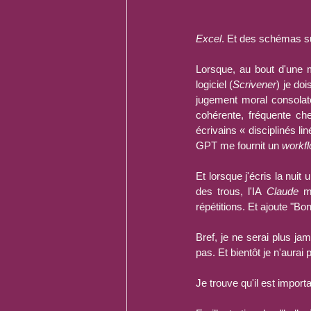
Excel
. Et des schémas s
Lorsque, au bout d'une m
logiciel (
Scrivener
) je do
jugement moral consolateu
cohérente, fréquente che
écrivains « disciplinés li
GPT me fournit un 
workf
Et lorsque j'écris la nuit
des trous, l'IA 
Claude
 m
répétitions. Et ajoute "Bo
Bref, je ne serai plus ja
pas. Et bientôt je n'aurai
Je trouve qu'il est import