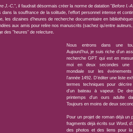
re J.-C.
", il faudrait désormais créer la norme de datation "
Before I.-A
ans la souffrance de la solitude, l'effort personnel intense et conti
e, les dizaines d'heures de recherche documentaire en bibliothèques
ées aux amis pour relire nos manuscrits (sachez qu'entre auteurs, 
e des "heures" de relecture.
Nous entrons dans une tout
Aujourd'hui, je suis riche d'un ass
recherche GPT qui est en mesure
moi en deux secondes une fre
mondiale sur les événements 
l'année 1492. D'éditer une liste ex
termes techniques pour décrire 
d'un bateau à vapeur. De dre
printemps d'un ours adulte da
Toujours en moins de deux secon
Pour un projet de roman déjà un p
fragments déjà écrits sur 
Word
, d
des photos et des liens pour la