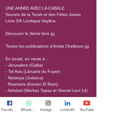
UNE ANNEE AVEC LA CABALE
Secrets de la Torah et des Fêtes Juives
Livre 3/6 Lévitique Vayikra
Découvrir le 3ème livre 
ici
Toutes les publications d’Ariela Chetboun 
ici
En Israël, en vente à :
- Jérusalem (Gallia)
- Tel Aviv (Librairie du Foyer)
- Netanya (Judaïca)
- Raanana (Kanion El Ram)
- Ashdod (Merkaz Topaz et Shevet Levi 14)
En France, sur Amazon ou à Paris : Librairie 
du Temple, Librairie Emet, Kol Yehouda, 
Facebook
WhatsApp
Instagram
LinkedIn
YouTube
Beit Hassofer, et Judaïc-Store à Neuilly