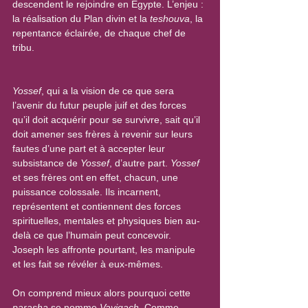
descendent le rejoindre en Égypte. L’enjeu : 
la réalisation du Plan divin et la 
teshouva
, la 
repentance éclairée, de chaque chef de 
tribu.
Yossef
, qui a la vision de ce que sera 
l’avenir du futur peuple juif et des forces 
qu’il doit acquérir pour se survivre, sait qu’il 
doit amener ses frères à revenir sur leurs 
fautes d’une part et à accepter leur 
subsistance de 
Yossef
, d’autre part. 
Yossef
et ses frères ont en effet, chacun, une 
puissance colossale. Ils incarnent, 
représentent et contiennent des forces 
spirituelles, mentales et physiques bien au-
delà ce que l’humain peut concevoir. 
Joseph les affronte pourtant, les manipule 
et les fait se révéler à eux-mêmes.
On comprend mieux alors pourquoi cette 
parasha
 se nomme 
Vayigach
. Comme 