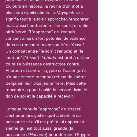
toujours en hébreu, la racine d’un mot a 
plusieurs significations. Ici 
Vayigach
 ויגש  
signifie tout à la fois : approcher/rencontrer, 
mais aussi heurter/entrer en conflit et enfin 
offrir/servir. "L’approche" de 
Yehuda
contient ainsi un fort potentiel de violence 
dans sa rencontre avec son frère 
Yossef
. 
Un combat entre "le lion" (
Yehuda
) et "le 
taureau" (
Yossef
). 
Yehuda
 est prêt à utiliser 
toute sa puissance destructrice contre 
Pharaon et contre l’Égypte si 
Yossef
 (qu’il 
n’a pas encore reconnu) refuse de libérer 
Benjamin leur plus jeune frère. Mais cette 
rencontre a pour finalité le service divin, le 
don de soi et la capacité à recevoir.
Lorsque Yehuda "approche" de 
Yossef
, 
c’est pour lui signifier qu’il a identifié sa 
puissance et qu’il est prêt à lui opposer la 
sienne qui est tout aussi grande (la 
puissance d’
Hachem
) pour détruire l’Égypte 