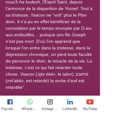
roua’h ha kodesh
, l’Esprit Saint, depuis 
l’annonce de la disparition de 
Yossef
. Tout à 
sa tristesse, 
Yaacov
 ne "voit" plus le Plan 
divin. Il n’a pu en effet bénéficier de la 
consolation par le temps envoyée par D.ieu 
aux endeuillés… puisque son fils Joseph 
n’est pas mort. D’où l’on apprend que 
lorsque l’on entre dans la tristesse, dans la 
dépression chronique, on perd toute faculté 
de percevoir le divin, le miracle de la vie. La 
tristesse, c’est ce qui fait retarder toute 
chose. 
Yaacov
 (עקב 
ékèv
, le talon) מתעכב 
(
mit’akèv
, est retardé) la sortie d’exil est 
retardée".
Illustration : Yoram Raanan
Facebook
WhatsApp
Instagram
LinkedIn
YouTube
UNE ANNÉE AVEC LA CABALE. SECRETS 
DE L’ÂME ET DU TEMPS en vente sur 
Amazon 
ici
En librairie, en Israël en vente à :