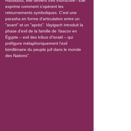
Hassidout, elle devient très instructive ! Elle 
exprime comment s’opèrent les 
retournements symboliques. C’est une 
parasha en forme d’articulation entre un 
"avant" et un "après". 
Vayigach
 introduit la 
phase d’exil de la famille de 
Yaacov
 en 
Égypte – exil des tribus d’Israël – qui 
préfigure métaphoriquement l’exil 
bimillénaire du peuple juif dans le monde 
des Nations".