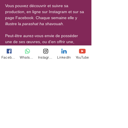
Vous pouvez découvrir et suivre sa 
production, en ligne sur Instagram et sur sa 
page Facebook. Chaque semaine elle y 
illustre la 
parashat ha shavouah
.
Peut-être aurez-vous envie de posséder 
une de ses œuvres, ou d’en offrir une, 
composée spécialement à une occasion 
que vous lui détaillerez. Si le travail de 
Facebook
WhatsApp
Instagram
LinkedIn
YouTube
Myriam est à chaque fois unique et 
merveilleux, il est encore abordable et reste 
à notre portée.
Je vous souhaite un gros coup de cœur ! 
Comme moi, vous aurez envie de devenir 
l’amie de Myriam...