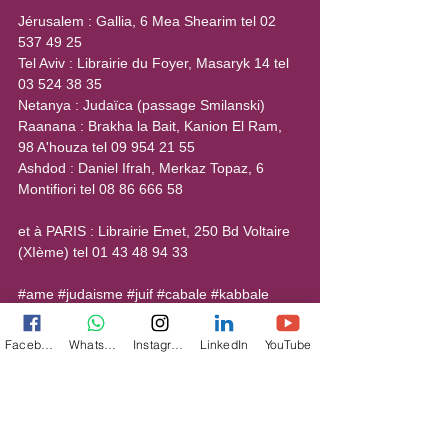
Jérusalem : Gallia, 6 Mea Shearim tel 02 
537 49 25
Tel Aviv : Librairie du Foyer, Masaryk 14 tel 
03 524 38 35
Netanya : Judaïca (passage Smilanski)
Raanana : Brakha la Bait, Kanion El Ram, 
98 A'houza tel 09 954 21 55
Ashdod : Daniel Ifrah, Merkaz Topaz, 6 
Montifiori tel 08 86 666 58
et à PARIS : Librairie Emet, 250 Bd Voltaire 
(XIème) tel 01 43 48 94 33
#ame
#judaisme
#juif
#cabale
#kabbale
#kabbalejuive
#kabbalah
#kabbala
#qabala
#qabbalah
#qabalah
#esoterisme
Facebook
WhatsApp
Instagram
LinkedIn
YouTube
#hassidout
#parasha
#paracha