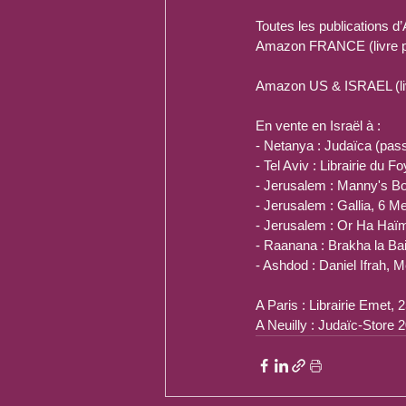
Toutes les publications d’
Amazon FRANCE (livre pa
Amazon US & ISRAEL (liv
En vente en Israël à :
- Netanya : Judaïca (pa
- Tel Aviv : Librairie du 
- Jerusalem : Manny's B
- Jerusalem : Gallia, 6 
- Jerusalem : Or Ha Haï
- Raanana : Brakha la Ba
- Ashdod : Daniel Ifrah, M
A Paris : Librairie Emet, 
A Neuilly : Judaïc-Store 