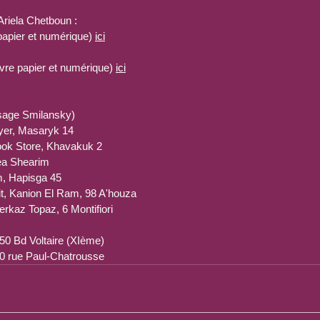
Ariela Chetboun : 
pier et numérique) 
ici
re papier et numérique) 
ici
ssage Smilansky)
Foyer, Masaryk 14
ook Store, Khavakuk 2
Mea Shearim
m, Hapisga 45
it, Kanion El Ram, 98 A'houza
erkaz Topaz, 6 Montifiori
250 Bd Voltaire (XIème)
20 rue Paul-Chatrousse