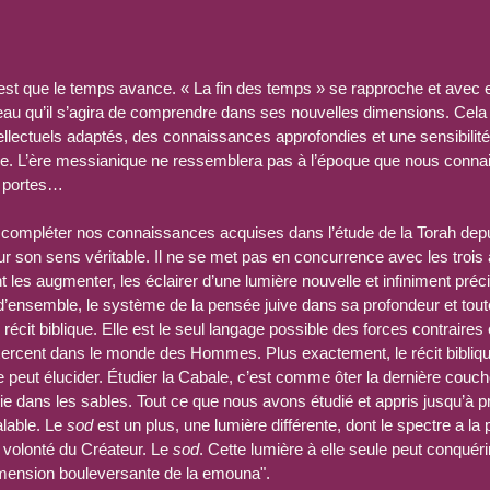
est que le temps avance. « La fin des temps » se rapproche et avec ell
 qu’il s’agira de comprendre dans ses nouvelles dimensions. Cela n
tellectuels adaptés, des connaissances approfondies et une sensibilit
le. L’ère messianique ne ressemblera pas à l’époque que nous connai
s portes…
 compléter nos connaissances acquises dans l’étude de la Torah depui
our son sens véritable. Il ne se met pas en concurrence avec les trois
ent les augmenter, les éclairer d’une lumière nouvelle et infiniment préc
ure d’ensemble, le système de la pensée juive dans sa profondeur et tou
récit biblique. Elle est le seul langage possible des forces contraires 
ercent dans le monde des Hommes. Plus exactement, le récit biblique 
e peut élucider. Étudier la Cabale, c’est comme ôter la dernière couc
uie dans les sables. Tout ce que nous avons étudié et appris jusqu’à p
lable. Le 
sod
 est un plus, une lumière différente, dont le spectre a la 
a volonté du Créateur. Le 
sod
. Cette lumière à elle seule peut conquérir 
 dimension bouleversante de la emouna".