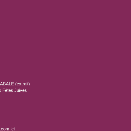
ALE (extrait)
s Fêtes Juives
.com 
ici