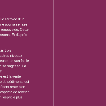
e l’arrivée d’un 
e pourra se faire 
é renouvelée. Ceux-
ssons. Et d’après 
s trois 
 autres niveaux 
ieuse. Le 
sod
 fait le 
te sa sagesse. La 
et 
est la vérité 
he de sédiments qui 
résent reste bien 
propriété de révéler 
l’esprit le plus 