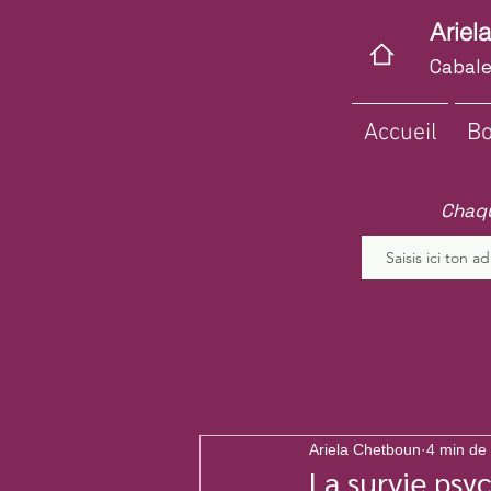
Ariel
Cabale
Accueil
Bo
Chaqu
Ariela Chetboun
4 min de 
La survie psyc