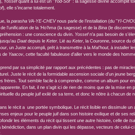
, 
Yossef
 quant à lui est un "
Yod-Sof
" : la sagesse divine accomplit tou
of
), elle s’incarne totalement.
e, la 
parasha VA-YE-CHEV
 nous parle de l’installation (du "
YI-CHO
de l’unification de la
 ‘Ho’hma
 (la sagesse) et de la 
Bina
 (le discernem
préhension : une conscience du divin. 
Yossef
 n’a pas besoin de s’élev
 jusqu’au 
Daat
 depuis le 
Keter
. Lié au 
Keter
, la Couronne, source du d
our
, un Juste accompli, prêt à transmettre à la 
Mal’hout
, à installer 
s de 
Yaacov
, cette faculté fabuleuse d’aller vers le monde des homm
rprend par sa simplicité par rapport aux précédentes : pas de miracle
rel. Juste le récit de la formidable ascension sociale d’un jeune berg
es frères. Tout semble facile à comprendre, comme un album pour enfa
’apparente. En fait, il ne s’agit ici de rien de moins que de la mise en
rituelle du peuple juif exilé de sa terre, et donc le nôtre à chacun de 
 le récit a  une portée symbolique. Le récit lisible en dissimule un a
ses enjeux pour le peuple juif dans son histoire exilique et de ses rela
ndir les éléments du récit qui tissent une autre histoire, celle de 
ts
la bénédiction, dans un plan divin qui les dépasse, vecteurs de celui-ci 
.