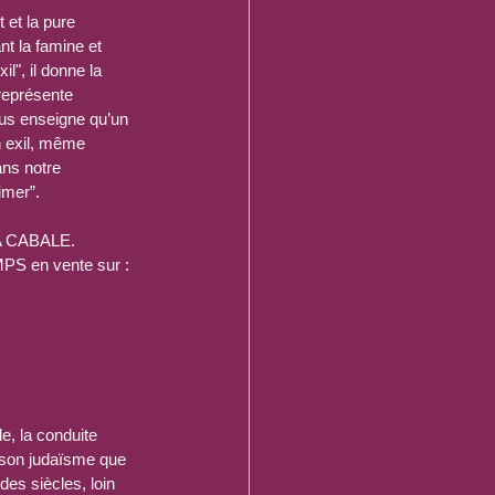
 et la pure 
nt la famine et 
xil", il donne la 
 représente 
us enseigne qu’un 
n exil, même 
ans notre 
imer”.
A CABALE. 
 en vente sur :
le, la conduite 
r son judaïsme que 
des siècles, loin 