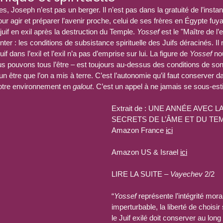
s, Joseph n’est pas un berger. Il n’est pas dans la gratuité de l’instant
our agir et préparer l’avenir proche, celui de ses frères en Égypte fuya
 juif en exil après la destruction du Temple. 
Yossef
 est le "Maître de l’e
nter : les conditions de subsistance spirituelle des Juifs déracinés. Il
if dans l’exil et l’exil n’a pas d’emprise sur lui. La figure de 
Yossef
 no
ous pouvons tous l’être – est toujours au-dessus des conditions de so
’un être que l’on a mis à terre. C’est l’autonomie qu’il faut conserver d
otre environnement en 
galout
. C’est un appel à ne jamais se sous-est
Extrait de : UNE ANNÉE AVEC L
SECRETS DE L’ÂME ET DU TEMPS
Amazon France 
ici
Amazon US & Israel 
ici
LIRE LA SUITE – 
Vayechev
 2/2
“
Yossef
 représente l’intégrité mora
imperturbable, la liberté de choisi
le Juif exilé doit conserver au long 