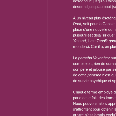
descendue jusqu’au talon)
descend jusqu’au bout (
s
À un niveau plus ésotériqu
Daat
, soit pour la Cabale, 
place d’une nouvelle com
puisqu’il est déjà "irrigué"
Yessod
, il est 
Tsadik gam
monde-ci. Car il a, en plu
La 
parasha Vayechev
 su
complexes, rien de surnatu
son père et jalousé par s
de cette 
parasha
 n’est qu
de survie psychique et spi
Chaque terme employé dans
parle cette fois des immen
Nous pouvons alors approfo
s’affrontent pour obtenir 
arbitre n’est jamais exclu”