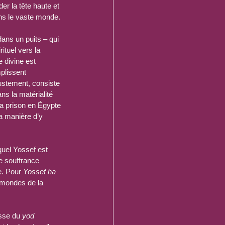
er la tête haute et 
ans le vaste monde.
dans un puits – qui 
ituel vers la 
 divine est 
plissent 
justement, consiste 
ans la matérialité 
a prison en Égypte 
la manière d’y 
quel Yossef est 
e souffrance 
e. Pour 
Yossef ha 
 mondes de la 
sse du 
yod