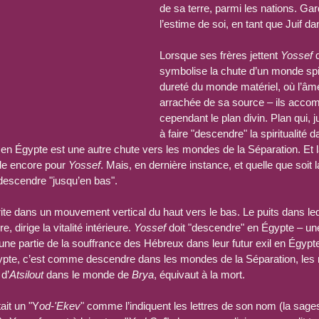
de sa terre, parmi les nations. Gard
l’estime de soi, en tant que Juif d
Lorsque ses frères jettent 
Yossef
 
symbolise la chute d’un monde spir
dureté du monde matériel, où l’âme
arrachée de sa source – ils accom
cependant le plan divin. Plan qui, 
à faire "descendre" la spiritualité d
en Égypte est une autre chute vers les mondes de la Séparation. Et l
de encore pour 
Yossef
. Mais, en dernière instance, et quelle que soit 
 descendre "jusqu’en bas".
rite dans un mouvement vertical du haut vers le bas. Le puits dans le
, dirige la vitalité intérieure. 
Yossef
 doit "descendre" en Égypte – un
une partie de la souffrance des Hébreux dans leur futur exil en Égypt
ypte, c’est comme descendre dans les mondes de la Séparation, les
d’
Atsilout
 dans le monde de 
Brya
, équivaut à la mort.
tait un "Y
od-'Ekev
" comme l’indiquent les lettres de son nom (la sage