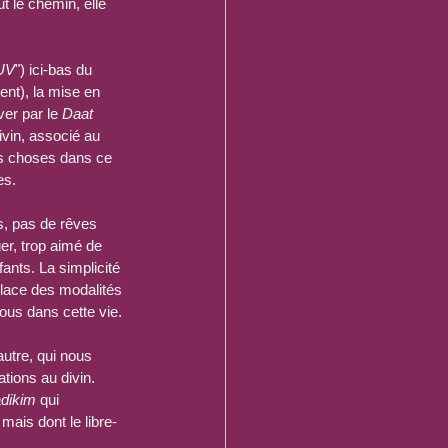
t le chemin, elle 
UV
") ici-bas du 
ent), la mise en 
er par le 
Daat
ivin, associé au 
les choses dans ce 
es.
s, pas de rêves 
er, trop aimé de 
nts. La simplicité 
 place des modalités 
nous dans cette vie.
utre, qui nous 
tions au divin. 
adikim
 qui 
mais dont le libre-