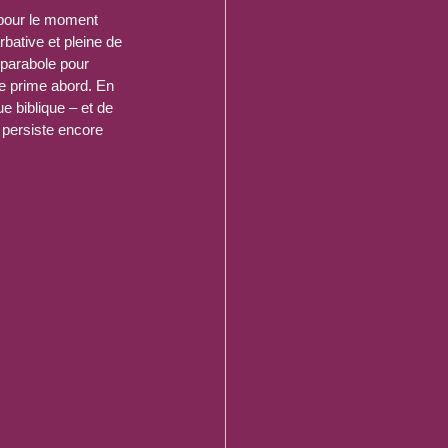
s pour le moment 
bative et pleine de 
parabole pour 
e prime abord. En 
e biblique – et de 
i persiste encore 