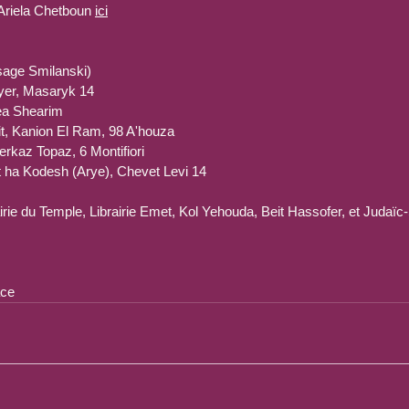
’Ariela Chetboun 
ici
sage Smilanski)
Foyer, Masaryk 14
Mea Shearim
it, Kanion El Ram, 98 A'houza
erkaz Topaz, 6 Montifiori
t ha Kodesh (Arye), Chevet Levi 14
irie du Temple, Librairie Emet, Kol Yehouda, Beit Hassofer, et Judaïc-
ace