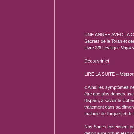
UNE ANNEE AVEC LA CAB
Secrets de la Torah et de
Livre 3/6 Lévitique 
Vayikr
Découvrir 
ici
LIRE LA SUITE – 
Metsor
« Ainsi les symptômes ne s
être que plus dangereuse
disparu, à savoir le Cohe
traitement dans sa dimens
maladie de l’orgueil et de 
Nos Sages enseignent qu
définit aujourd’hui) était 