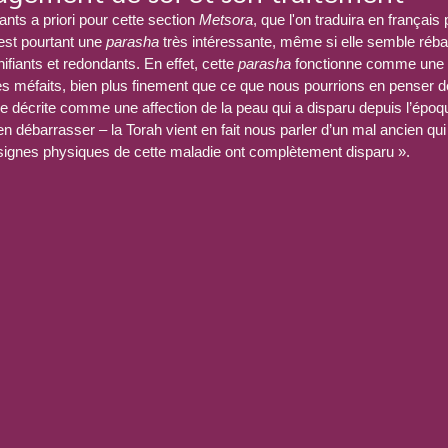
ts a priori pour cette section 
Metsora
, que l'on traduira en françai
est pourtant une 
parasha
 très intéressante, même si elle semble rébar
ifiants et redondants. En effet, cette 
parasha
 fonctionne comme une 
es méfaits, bien plus finement que ce que nous pourrions en penser d
e décrite comme une affection de la peau qui a disparu depuis l’époqu
 s’en débarrasser – la Torah vient en fait nous parler d’un mal ancien qu
 signes physiques de cette maladie ont complètement disparu ».