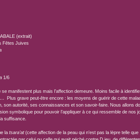
ALE (extrait)
s Fêtes Juives
a
a
 1/6
e manifestent plus mais l’affection demeure. Moins facile à identifier
…  Plus grave peut-être encore : les moyens de guérir de cette mala
n, son autorité, ses connaissances et son savoir-faire. Nous allons do
ion symbolique pour pouvoir l’appliquer à ce qui ressemble de nos jo
la suffisance.
e la 
tsara’at
 (cette affection de la peau qui n’est pas la lèpre telle que
contractée par celui ou celle qui avait péché contre D.ieu, de différente