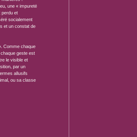
ieu, une « impureté 
t perdu et 
nséré socialement 
s et un constat de 
té ». Comme chaque 
 ; chaque geste est 
e le visible et 
sition, par un 
ermes allusifs 
imal, ou sa classe 