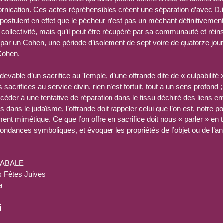
fornication. Ces actes répréhensibles créent une séparation d’avec D.
 Ils postulent en effet que le pécheur n’est pas un méchant définitivemen
a collectivité, mais qu’il peut être récupéré par sa communauté et réi
par un Cohen, une période d’isolement de sept voire de quatorze jour
Cohen.
edevable d’un sacrifice au Temple, d’une offrande dite de « culpabili
s sacrifices au service divin, rien n’est fortuit, tout a un sens profond
océder à une tentative de réparation dans le tissu déchiré des liens entr
s dans le judaïsme, l’offrande doit rappeler celui que l’on est, notre po
t mimétique. Ce que l’on offre en sacrifice doit nous « parler » en t
ondances symboliques, et évoquer les propriétés de l’objet ou de l’an
CABALE
s Fêtes Juives
a
i