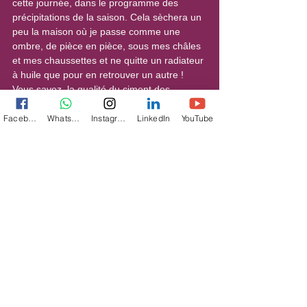
cette journée, dans le programme des 
précipitations de la saison. Cela sèchera un 
peu la maison où je passe comme une 
ombre, de pièce en pièce, sous mes châles 
et mes chaussettes et ne quitte un radiateur 
à huile que pour en retrouver un autre ! 
Vous savez, la qualité du ciment des 
maisons israéliennes, l’isolation 
défectueuse… bref vous connaissez le 
Facebook
WhatsApp
Instagram
LinkedIn
YouTube
problème de ces anciennes constructions.
Cet après-midi, normalement, je rejoindrai 
mes amies dont l’une d’elle – notre toute 
douce Yaël – nous réunit pour manger 
ensemble des fruits et chanter. Les jours 
ont commencé de rallonger depuis 
quelques Shabbatot (du moins c’est comme 
cela que nous comptons) et l’espoir de 
marcher de nouveau dehors à pied sec 
nous illumine doucement.
A défaut de faire une pleine Fête des Arbres 