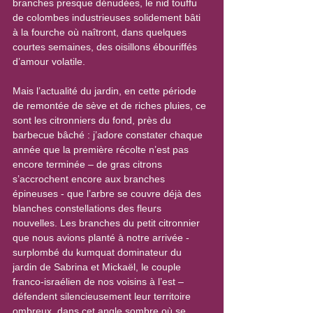
branches presque dénudées, le nid touffu 
de colombes industrieuses solidement bâti 
à la fourche où naîtront, dans quelques 
courtes semaines, des oisillons ébouriffés 
d’amour volatile.
Mais l’actualité du jardin, en cette période 
de remontée de sève et de riches pluies, ce 
sont les citronniers du fond, près du 
barbecue bâché : j’adore constater chaque 
année que la première récolte n’est pas 
encore terminée – de gras citrons 
s’accrochent encore aux branches 
épineuses - que l’arbre se couvre déjà des 
blanches constellations des fleurs 
nouvelles. Les branches du petit citronnier 
que nous avions planté à notre arrivée - 
surplombé du kumquat dominateur du 
jardin de Sabrina et Mickaël, le couple 
franco-israélien de nos voisins à l’est – 
défendent silencieusement leur territoire 
ombreux, dans cet angle sombre où se 