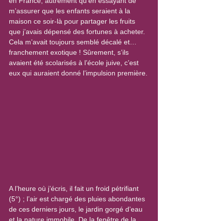
en France, autrement qu’en essayant de 
m’assurer que les enfants seraient à la 
maison ce soir-là pour partager les fruits 
que j’avais dépensé des fortunes à acheter. 
Cela m’avait toujours semblé décalé et… 
franchement exotique ! Sûrement, s’ils 
avaient été scolarisés à l’école juive, c’est 
eux qui auraient donné l’impulsion première.
A l’heure où j’écris, il fait un froid pétrifiant 
(5°) ; l’air est chargé des pluies abondantes 
de ces derniers jours, le jardin gorgé d’eau 
et la nature immobile. De la fenêtre de la 