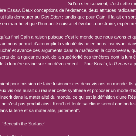
Si l’on s’en souvient, c’est cette m
rère Essav. Deux conceptions de l’existence, deux attitudes radical
eut fallu demeurer au 
Gan Eden
 ; tandis que pour Caïn, il fallait en sor
e en marche et que l’humanité naisse et évolue : construire, expérimente
’au final Caïn a raison puisque c’est le monde que nous avons et qu
Caïn nous permet d’accomplir la volonté divine en nous inscrivant dans 
gauche' et avance des arguments dans la 
ma’hloket
, la controverse, qu
 vertu de la rigueur du soir, de la supériorité des ténèbres dont la lumière
 de la lumière divine sur son dévoilement… Pour Kora’h, la 
Gvoura
 a 
vaient pour mission de faire fusionner ces deux visions du monde. Ils 
deux visions aurait dû réaliser cette synthèse et proposer un mode d’e
inscrit dans la matérialité du monde, ce qui est la définition d’une Ré
ne s’est pas produit ainsi. Kora’h et toute sa clique seront confondus 
ns la terre et sa matérialité, justement".
r, “Beneath the Surface”