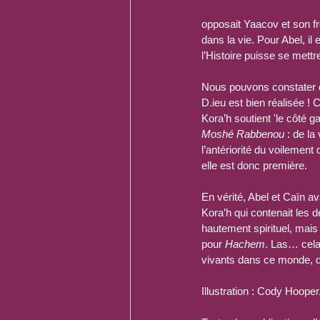
opposait Yaacov et son f
dans la vie. Pour Abel, il 
l’Histoire puisse se mettr
Nous pouvons constater qu
D.ieu est bien réalisée ! 
Kora’h soutient 'le côté 
Moshé Rabbenou
 : de la
l’antériorité du voilement
elle est donc première.
En vérité, Abel et Caïn a
Kora’h qui contenait les 
hautement spirituel, mais 
pour 
Hachem
. Las… cela 
vivants dans ce monde, da
Illustration : Cody Hoope