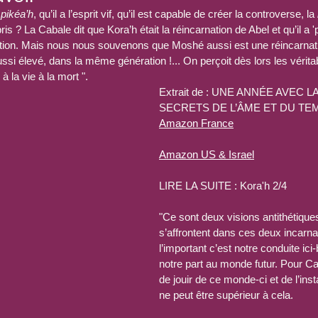
 
pikéa’h
, qu’il a l’esprit vif, qu’il est capable de créer la controverse, la 
tation. Mais nous nous souvenons que Moshé aussi est une réincarnati
ussi élevé, dans la même génération !... On perçoit dès lors les vérita
 à la vie à la mort ".
Extrait de : UNE ANNÉE AVEC L
SECRETS DE L’ÂME ET DU TEMPS
Amazon France
Amazon US & Israel
LIRE LA SUITE : Kora'h 2/4
"Ce sont deux visions antithétiqu
s’affrontent dans ces deux incarna
l’important c’est notre conduite ici
notre part au monde futur. Pour Caï
de jouir de ce monde-ci et de l’inst
ne peut être supérieur à cela.