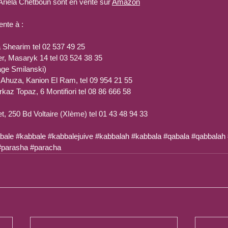
’Ariela Chetboun sont en vente sur 
Amazon
ente à :
a Shearim tel 02 537 49 25
yer, Masaryk 14 tel 03 524 38 35
age Smilanski)
 Ahuza, Kanion El Ram, tel 09 954 21 55
rkaz Topaz, 6 Montifiori tel 08 86 666 58
et, 250 Bd Voltaire (XIème) tel 01 43 48 94 33
bale
#kabbale
#kabbalejuive
#kabbalah
#kabbala
#qabala
#qabbalah
#parasha
#paracha