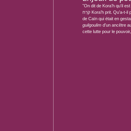
"On dit de Kora’h qu’il est
קֹרַח Kora’h prit. Qu’a-t-il pris ? La Cabale dit que Kora’h était la réincarnation de Abel et qu’il a 'pris' sur lui l’âme 
de Caïn qui était en ges
guilgoulim
 d’un ancêtre a
cette lutte pour le pouvoir,