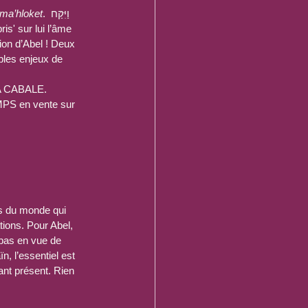
ma’hloket
. וַיִּקַּח 
on d’Abel ! Deux 
bles enjeux de 
A CABALE. 
 en vente sur 
es du monde qui 
tions. Pour Abel, 
-bas en vue de 
n, l’essentiel est 
ant présent. Rien 