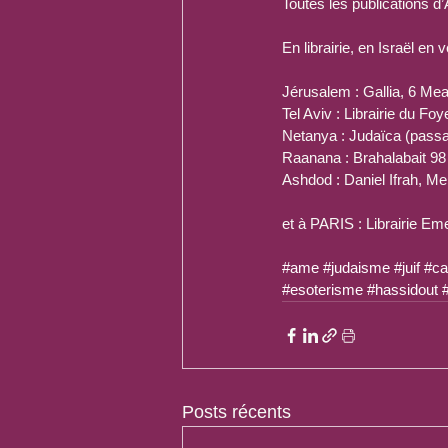
Toutes les publications d
En librairie, en Israël en v
Jérusalem : Gallia, 6 Me
Tel Aviv : Librairie du Fo
Netanya : Judaïca (pass
Raanana : Brahalabait 98
Ashdod : Daniel Ifrah, Me
et à PARIS : Librairie Em
#ame
#judaisme
#juif
#ca
#esoterisme
#hassidout
Posts récents