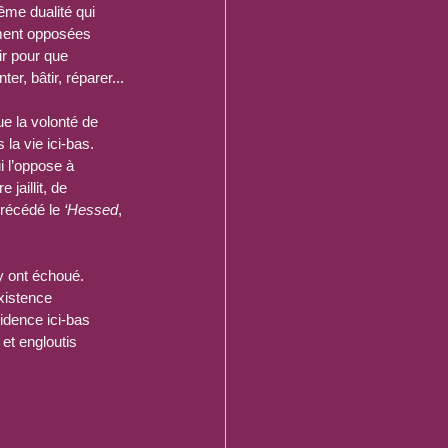
ême dualité qui 
ement opposées 
tir pour que 
r, bâtir, réparer...
e la volonté de 
la vie ici-bas. 
i l’oppose à 
 jaillit, de 
précédé le 
‘Hessed
, 
y ont échoué. 
xistence 
sidence ici-bas 
et engloutis 