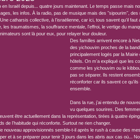
o en Israël depuis... quatre jours maintenant. Le temps passe mais n
mages, les infos. À la radio, pas de musique mais des "sipourim", des 
e catharsis collective, à l'israélienne, car ici, tous savent qu'il faut
 les traumatismes, la souffrance mentale, l'effroi, le vertige du manque
 animateurs sont là pour eux, pour relayer leur douleur.
Des familles arrivent encore à Net
des yichouvim proches de la bande
principalement logés par la Mairi
hôtels. On m'a expliqué que les 
comme les yichouvim ou le kibbou
pas se séparer. Ils restent ensem
réconforter car ils savent ce qu'ils
ensemble.
Dans la rue, j'ai entendu de nouve
vu quelques sourires. Des femmes
vent être actuellement dans la représentation, tirées à quatre éping
ds de l'habitude qui réconforte. Surtout ne rien changer.
 nouveau approvisionnés semble-t-il après le rush à cause des mes
er et à se préparer pour tenir 3 jours dans les abris aux cas où... No