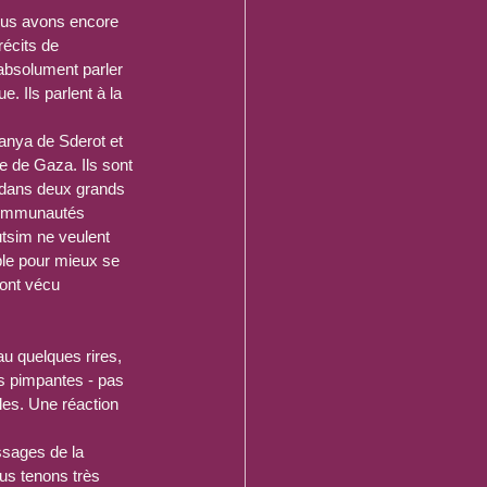
ous avons encore 
récits de 
 absolument parler 
. Ils parlent à la 
anya de Sderot et 
 de Gaza. Ils sont 
e dans deux grands 
communautés 
tsim ne veulent 
ble pour mieux se 
 ont vécu 
au quelques rires, 
 pimpantes - pas 
les. Une réaction 
sages de la 
us tenons très 