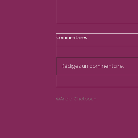
Commentaires
Rédigez un commentaire...
Transformer le serpent en
bâton
©Ariela Chetboun