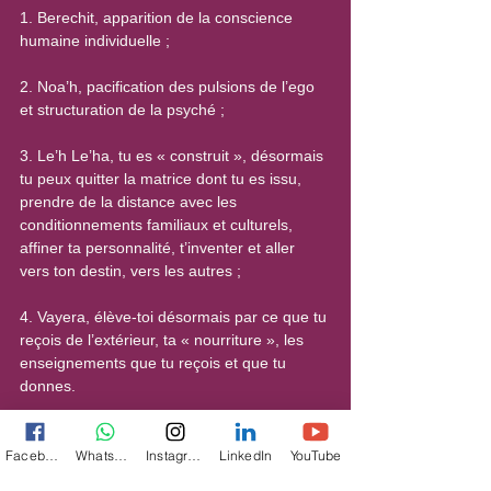
1. Berechit, apparition de la conscience 
humaine individuelle ;
2. Noa’h, pacification des pulsions de l’ego 
et structuration de la psyché ;
3. Le’h Le’ha, tu es « construit », désormais 
tu peux quitter la matrice dont tu es issu, 
prendre de la distance avec les 
conditionnements familiaux et culturels, 
affiner ta personnalité, t’inventer et aller 
vers ton destin, vers les autres ;
4. Vayera, élève-toi désormais par ce que tu 
reçois de l’extérieur, ta « nourriture », les 
enseignements que tu reçois et que tu 
donnes.
Toutes les publications d’Ariela Chetboun 
ici
Facebook
WhatsApp
Instagram
LinkedIn
YouTube
Illustration : Maria Vos (Dutch, 1824-1906) 