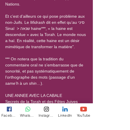
Nations.
Et c’est d’ailleurs ce qui pose problème aux 
non-Juifs. Le 
Midrash
 dit en effet qu’au סיני 
Sinaï  > שנאה haine***, « la haine est 
descendue » avec la Torah. Le monde nous 
a haï. En réalité, cette haine est un désir 
mimétique de transformer la matière".
*** On notera que la tradition du 
commentaire oral ne s’embarrasse que de 
sonorité, et pas systématiquement de 
l’orthographe des mots (passage d’un 
same’h
 à un 
shin
…).
UNE ANNEE AVEC LA CABALE
Secrets de la Torah et des Fêtes Juives
Livre 5/6 Deutéronome Devarim (extrait)
Facebook
WhatsApp
Instagram
LinkedIn
YouTube
Découvrir le 5ème livre 
ici