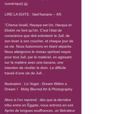
numérique) 
ici
LIRE LA SUITE : 
Vaet’hanane
 – 4/5
"
Chema Israël
, 
Havaya
 est Un, 
Havaya
 et 
Elokim
 ne font qu’Un. C’est l’état de 
conscience que doit entretenir le Juif, de 
son lever à son coucher, et chaque jour de 
sa vie. Nous fusionnons en étant séparés. 
Nous atteignons le niveau spirituel requis 
pour tout Juif, par le matériel, en agissant 
sur la matière avec une 
kavana
, une 
intention de révéler le divin. Le difficile 
travail d’une vie de Juif…
Illustration : Liz Vogel - Dream Within a 
Dream ☾ Misty Blurred Art & Photography
Alors si l’on reprend : dès que la dernière 
tribu entre en Égypte, nous entrons en exil. 
Après de longues souffrances, un libérateur 