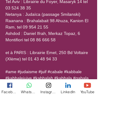
Tel Aviv : Librairie du Foyer, Masaryk 14 tel 
03 524 38 35
Netanya : Judaïca (passage Smilanski)
Raanana : Brahalabait 98 Ahuza, Kanion El 
Ram, tel 09 954 21 55
Ashdod : Daniel Ifrah, Merkaz Topaz, 6 
Montifiori tel 08 86 666 58
et à PARIS : Librairie Emet, 250 Bd Voltaire 
(XIème) tel 01 43 48 94 33
#ame
#judaisme
#juif
#cabale
#kabbale
#kabbalejuive
#kabbalah
#kabbala
#qabala
#qabbalah
#qabalah
#esoterisme
#hassidout
#parasha
#Paracha
Facebook
WhatsApp
Instagram
LinkedIn
YouTube
Voir tout
Posts récents