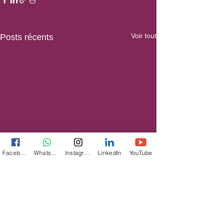
Voir tout
Posts récents
Facebook
WhatsApp
Instagram
LinkedIn
YouTube
Commentaires
Le PEUPLE