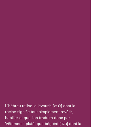
L'hébreu utilise le levoush [לבש] dont la 
racine signifie tout simplement revêtir, 
habiller et que l'on traduira donc par 
'vêtement', plutôt que béguèd [בגד] dont la 