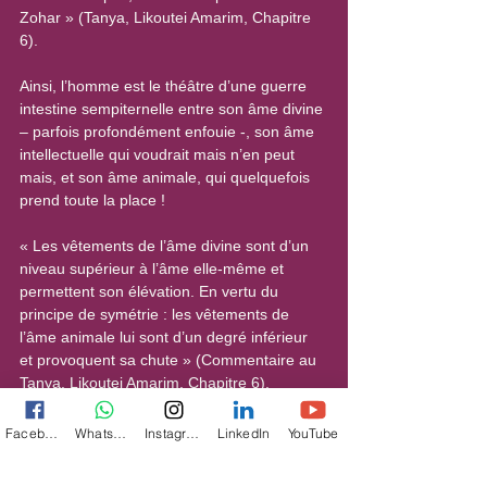
Zohar » (Tanya, Likoutei Amarim, Chapitre 
6).
Ainsi, l’homme est le théâtre d’une guerre 
intestine sempiternelle entre son âme divine 
– parfois profondément enfouie -, son âme 
intellectuelle qui voudrait mais n’en peut 
mais, et son âme animale, qui quelquefois 
prend toute la place !
« Les vêtements de l’âme divine sont d’un 
niveau supérieur à l’âme elle-même et 
permettent son élévation. En vertu du 
principe de symétrie : les vêtements de 
l’âme animale lui sont d’un degré inférieur 
et provoquent sa chute » (Commentaire au 
Tanya, Likoutei Amarim, Chapitre 6).
Étant donné le principe d’enchaînement, 
Facebook
WhatsApp
Instagram
LinkedIn
YouTube
l’âme intellectuelle fera tout pour contrôler 
ses pensées, afin qu’elles ne se traduisent 