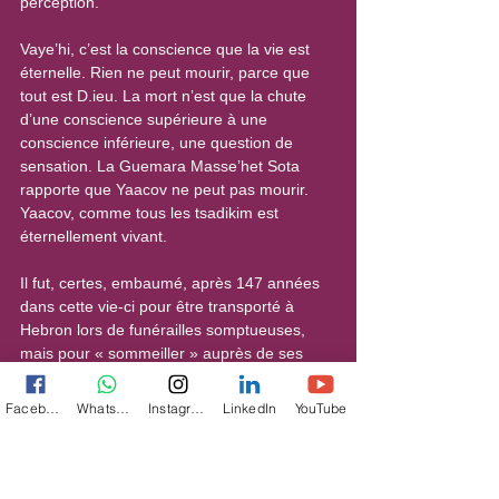
perception.
Vaye’hi, c’est la conscience que la vie est 
éternelle. Rien ne peut mourir, parce que 
tout est D.ieu. La mort n’est que la chute 
d’une conscience supérieure à une 
conscience inférieure, une question de 
sensation. La Guemara Masse’het Sota 
rapporte que Yaacov ne peut pas mourir. 
Yaacov, comme tous les tsadikim est 
éternellement vivant.
Il fut, certes, embaumé, après 147 années 
dans cette vie-ci pour être transporté à 
Hebron lors de funérailles somptueuses, 
mais pour « sommeiller » auprès de ses 
pères. Yaacov fut pleuré 70 jours et honoré 
par les Égyptiens et par Pharaon lui-même. 
Facebook
WhatsApp
Instagram
LinkedIn
YouTube
Père de Yossef, Vice-Roi d’Égypte, il fut 
celui qui réalisa pour cette terre le miracle 
supra-naturel de faire remonter les crues du 
Nil. Vaye’hi est la parasha qui vient nous 