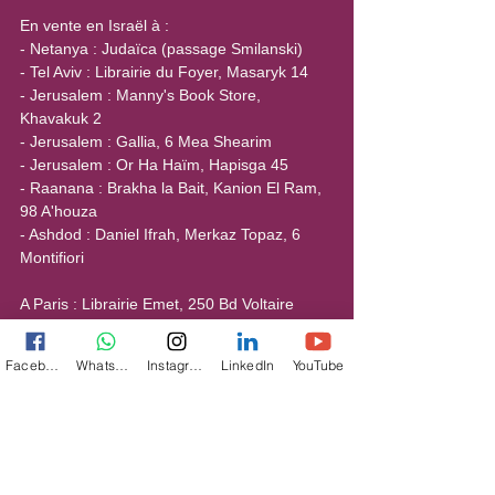
En vente en Israël à :
- Netanya : Judaïca (passage Smilanski)
- Tel Aviv : Librairie du Foyer, Masaryk 14
- Jerusalem : Manny's Book Store, 
Khavakuk 2
- Jerusalem : Gallia, 6 Mea Shearim
- Jerusalem : Or Ha Haïm, Hapisga 45
- Raanana : Brakha la Bait, Kanion El Ram, 
98 A'houza
- Ashdod : Daniel Ifrah, Merkaz Topaz, 6 
Montifiori
A Paris : Librairie Emet, 250 Bd Voltaire 
(XIème)
A Neuilly : Judaïc-Store 20 rue Paul-
Facebook
WhatsApp
Instagram
LinkedIn
YouTube
Chatrousse