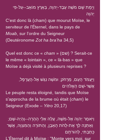
וַיָּמָת שָׁם מֹשֶׁה עֶבֶד-יְהוָה, בְּאֶרֶץ מוֹאָב--עַל-פִּי 
יְהוָה
C'est donc là (cham) que mourut Moïse, le 
serviteur de l'Éternel, dans le pays de 
Moab
, sur l'ordre du Seigneur 
(Deutéronome 
Zot ha bra’ha
 34,5)
Quel est donc ce « 
cham
 » (שם) ? Serait-ce 
le même « lointain », ce « là-bas » que 
Moïse a déjà visité à plusieurs reprises ?
וַיַּעֲמֹד הָעָם, מֵרָחֹק; וּמֹשֶׁה נִגַּשׁ אֶל-הָעֲרָפֶל, 
אֲשֶׁר-שָׁם הָאֱלֹהִים
Le peuple resta éloigné, tandis que Moïse 
s'approcha de la brume où était (
cham
) le 
Seigneur (Exode – 
Yitro
 20,17)
וַיֹּאמֶר יְהוָה אֶל-מֹשֶׁה, עֲלֵה אֵלַי הָהָרָה--וֶהְיֵה-שָׁם;
 וְאֶתְּנָה לְךָ אֶת-לֻחֹת הָאֶבֶן, וְהַתּוֹרָה וְהַמִּצְוָה, אֲשֶׁר 
כָּתַבְתִּי, לְהוֹרֹתָם
L'Éternel dit à Moïse : "Monte vers moi, sur 