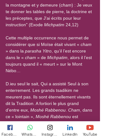
la montagne et y demeure (
cham
) : Je veux 
te donner les tables de pierre, la doctrine et 
les préceptes, que J'ai écrits pour leur 
instruction" (Exode 
Michpatim
 24,12)
Cette multiple occurrence nous permet de 
considérer que si Moïse était vivant « 
cham
» dans la 
parasha Yitro
, qu’il l’est encore 
dans le « 
cham
 » de 
Michpatim
, alors il l’est 
toujours quand il « meurt » sur le Mont 
Nébo…
D.ieu seul le sait, Qui a assisté Seul à son 
enterrement. Les grands tsadikim ne 
meurent pas. Ils sont éternellement vivants 
dit la Tradition. A fortiori le plus grand 
d’entre eux, 
Moshé Rabbenou
. 
Cham
, dans 
ce « lointain », 
Moshé Rabbenou
 est 
toujours vivant".
Facebook
WhatsApp
Instagram
LinkedIn
YouTube
Toutes les publications d’Ariela Chetboun 
ici