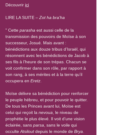
Découvrir 
ici
LIRE LA SUITE – 
Zot ha bra'ha
" Cette 
parasha
 est aussi celle de la 
transmission des pouvoirs de Moïse à son 
successeur, Josué. Mais avant : 
bénédictions aux douze tribus d’Israël, qui 
résonnent avec les bénédictions de Jacob à 
ses fils à l’heure de son trépas. Chacun se 
voit confirmer dans son rôle, par rapport à 
son rang, à ses mérites et à la terre qu’il 
occupera en 
Eretz
.
Moïse délivre sa bénédiction pour renforcer 
le peuple hébreu, et pour pouvoir le quitter. 
De tous les Princes avant lui, Moïse est 
celui qui reçoit la 
nevoua
, le niveau de 
prophétie le plus élevé. Il voit d’une vision 
éclairée, sans 
parsa
, sans le voile qui 
occulte 
Atsilout
 depuis le monde de 
Brya
. 