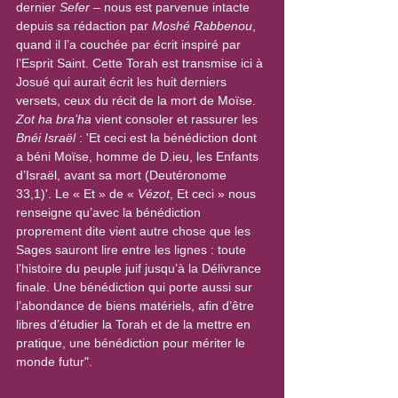
dernier 
Sefer
 – nous est parvenue intacte 
depuis sa rédaction par 
Moshé Rabbenou
, 
quand il l’a couchée par écrit inspiré par 
l’Esprit Saint. Cette Torah est transmise ici à 
Josué qui aurait écrit les huit derniers 
versets, ceux du récit de la mort de Moïse. 
Zot ha bra’ha
 vient consoler et rassurer les 
Bnéi Israël
 : 'Et ceci est la bénédiction dont 
a béni Moïse, homme de D.ieu, les Enfants 
d’Israël, avant sa mort (Deutéronome 
33,1)'. Le « Et » de « 
Vézot
, Et ceci » nous 
renseigne qu’avec la bénédiction 
proprement dite vient autre chose que les 
Sages sauront lire entre les lignes : toute 
l’histoire du peuple juif jusqu’à la Délivrance 
finale. Une bénédiction qui porte aussi sur 
l’abondance de biens matériels, afin d’être 
libres d’étudier la Torah et de la mettre en 
pratique, une bénédiction pour mériter le 
monde futur".