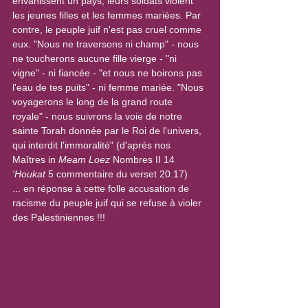
envahissent un pays, leurs soldats violent 
les jeunes filles et les femmes mariées. Par 
contre, le peuple juif n'est pas cruel comme 
eux. "Nous ne traversons ni champ" - nous 
ne toucherons aucune fille vierge - "ni 
vigne" - ni fiancée - "et nous ne boirons pas 
l'eau de tes puits" - ni femme mariée. "Nous 
voyagerons le long de la grand route 
royale" - nous suivrons la voie de notre 
sainte Torah donnée par le Roi de l'univers, 
qui interdit l'immoralité" (d'après nos 
Maîtres in 
Meam Loez
 Nombres II 14 
'Houkat
 5 commentaire du verset 20.17)
... en réponse à cette folle accusation de 
racisme du peuple juif qui se refuse à violer 
des Palestiniennes !!!