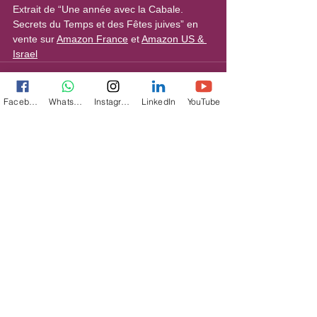
Extrait de “Une année avec la Cabale. 
Secrets du Temps et des Fêtes juives” en 
vente sur 
Amazon France
 et 
Amazon US & 
Israel
Facebook
WhatsApp
Instagram
LinkedIn
YouTube
Voir tout
Posts récents