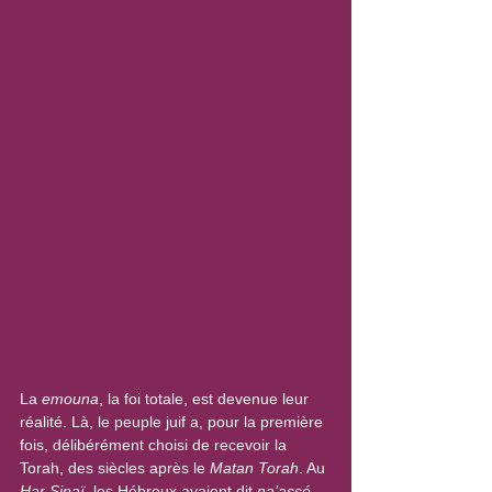
La 
emouna
, la foi totale, est devenue leur 
réalité. Là, le peuple juif a, pour la première 
fois, délibérément choisi de recevoir la 
Torah, des siècles après le 
Matan Torah
. Au 
Har Sinaï
, les Hébreux avaient dit 
na’assé 