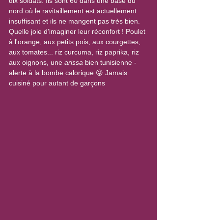
dix soldats. Ils sont 60 dans une base du 
nord où le ravitaillement est actuellement 
insuffisant et ils ne mangent pas très bien. 
Quelle joie d'imaginer leur réconfort ! Poulet 
à l'orange, aux petits pois, aux courgettes, 
aux tomates... riz curcuma, riz paprika, riz 
aux oignons, une 
arissa
 bien tunisienne - 
alerte à la bombe calorique 😜 Jamais 
cuisiné pour autant de garçons