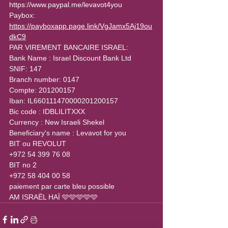
https://www.paypal.me/levavot4you
Paybox:
https://payboxapp.page.link/VgJamx5Aj19ou
dkC9
PAR VIREMENT BANCAIRE ISRAEL:
Bank Name : Israel Discount Bank Ltd
SNIF: 147
Branch number: 0147
Compte: 201200157
Iban: IL660111470000201200157
Bic code : IDBLILITXXX
Currency : New Israeli Shekel
Beneficiary's name : Levavot for you
BIT ou REVOLUT
+972 54 399 76 08
BIT no 2
+972 58 404 00 58
paiement par carte bleu possible
AM ISRAËL HAÏ 🩵🩵🩵🩵🩵