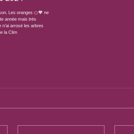
ison. Les oranges 🍊🧡 ne 
te année mais très 
e n’ai arrosé les arbres 
e la Clim