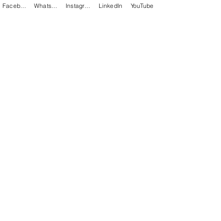
nous chacun désormais goûter intensément, 
Facebook
WhatsApp
Instagram
LinkedIn
YouTube
vivre complètement, habiter totalement le 
moment présent, chaque jour qui passe (22 
septembre 2024).
Voir tout
Posts récents