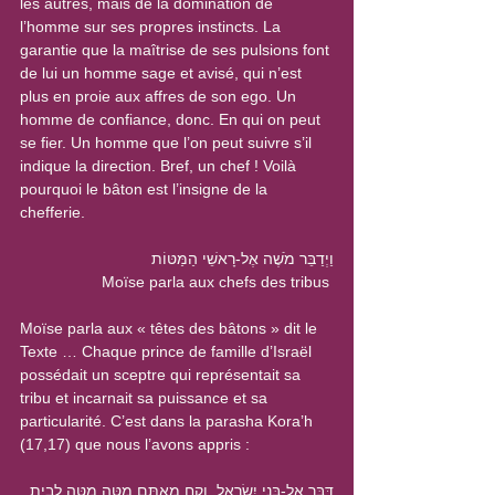
les autres, mais de la domination de 
l’homme sur ses propres instincts. La 
garantie que la maîtrise de ses pulsions font 
de lui un homme sage et avisé, qui n’est 
plus en proie aux affres de son ego. Un 
homme de confiance, donc. En qui on peut 
se fier. Un homme que l’on peut suivre s’il 
indique la direction. Bref, un chef ! Voilà 
pourquoi le bâton est l’insigne de la 
chefferie.
וַיְדַבֵּר מֹשֶׁה אֶל-רָאשֵׁי הַמַּטּוֹת
Moïse parla aux chefs des tribus 
Moïse parla aux « têtes des bâtons » dit le 
Texte … Chaque prince de famille d’Israël 
possédait un sceptre qui représentait sa 
tribu et incarnait sa puissance et sa 
particularité. C’est dans la parasha Kora’h 
(17,17) que nous l’avons appris :
דַּבֵּר אֶל-בְּנֵי יִשְׂרָאֵל, וְקַח מֵאִתָּם מַטֶּה מַטֶּה לְבֵית 