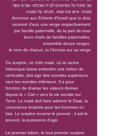
אָב מֵאֵת כָּל-נְשִׂיאֵהֶם לְבֵית אֲבֹתָם--שְׁנֵים עָשָׂר, 
מַטּוֹת: אִישׁ אֶת-שְׁמוֹ, תִּכְתֹּב עַל-מַטֵּהוּ.
Annonce aux Enfants d'Israël que tu dois 
recevoir d'eux une verge respectivement 
par famille paternelle, de la part de tous 
leurs chefs de familles paternelles, 
ensemble douze verges ;
le nom de chacun, tu l'écriras sur sa verge.
Ce sceptre, ce מטה maté, où la racine 
hébraïque laisse entendre une notion de 
verticalité, doit agir des mondes supérieurs 
vers les mondes inférieurs. Il a pour 
fonction de drainer les valeurs divines 
depuis le « Ciel » vers la vie sociale sur 
Terre. Le maté doit faire advenir le Daat, la 
conscience éclairée pour les hommes ici-
bas. Le sceptre incarne le pouvoir ; il est le 
pouvoir, la puissance d’agir.
Le premier bâton, le tout premier sceptre 