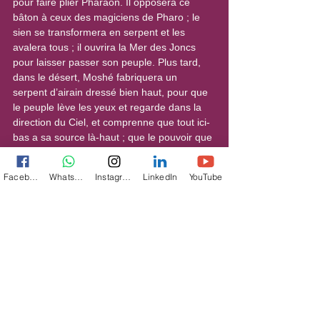
pour faire plier Pharaon. Il opposera ce 
bâton à ceux des magiciens de Pharo ; le 
sien se transformera en serpent et les 
avalera tous ; il ouvrira la Mer des Joncs 
pour laisser passer son peuple. Plus tard, 
dans le désert, Moshé fabriquera un 
serpent d’airain dressé bien haut, pour que 
le peuple lève les yeux et regarde dans la 
direction du Ciel, et comprenne que tout ici-
bas a sa source là-haut ; que le pouvoir que 
nous croyons avoir sur les éléments, nous 
vient en fait des hauteurs divines".
Facebook
WhatsApp
Instagram
LinkedIn
YouTube
Extrait de "
Une année avec la Cabale. 
Secrets de la Torah et des fêtes juives. Livre 
4/6 nombres, Bamidbar, parasha Matot
Toutes les publications d’Ariela Chetboun 
ici
Illustration : Walt Disney/Merlin l'Enchanteur