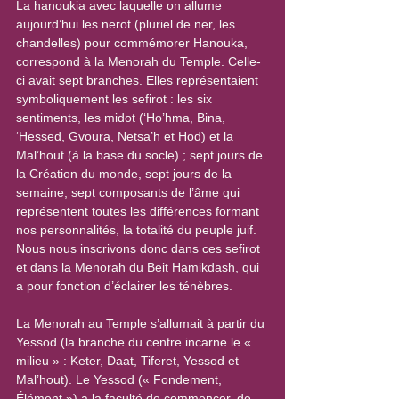
La hanoukia avec laquelle on allume 
aujourd’hui les nerot (pluriel de ner, les 
chandelles) pour commémorer Hanouka, 
correspond à la Menorah du Temple. Celle-
ci avait sept branches. Elles représentaient 
symboliquement les sefirot : les six 
sentiments, les midot (‘Ho’hma, Bina, 
‘Hessed, Gvoura, Netsa’h et Hod) et la 
Mal’hout (à la base du socle) ; sept jours de 
la Création du monde, sept jours de la 
semaine, sept composants de l’âme qui 
représentent toutes les différences formant 
nos personnalités, la totalité du peuple juif. 
Nous nous inscrivons donc dans ces sefirot 
et dans la Menorah du Beit Hamikdash, qui 
a pour fonction d’éclairer les ténèbres.
La Menorah au Temple s’allumait à partir du 
Yessod (la branche du centre incarne le « 
milieu » : Keter, Daat, Tiferet, Yessod et 
Mal’hout). Le Yessod (« Fondement, 
Élément ») a la faculté de commencer, de 