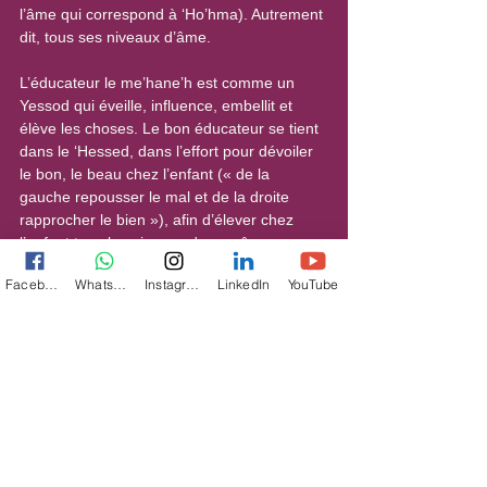
l’âme qui correspond à ‘Ho’hma). Autrement 
dit, tous ses niveaux d’âme.
L’éducateur le me’hane’h est comme un 
Yessod qui éveille, influence, embellit et 
élève les choses. Le bon éducateur se tient 
dans le ‘Hessed, dans l’effort pour dévoiler 
le bon, le beau chez l’enfant (« de la 
gauche repousser le mal et de la droite 
rapprocher le bien »), afin d’élever chez 
l’enfant tous les niveaux de son âme.
Facebook
WhatsApp
Instagram
LinkedIn
YouTube
C’est cet être réalisé, magnifique parce qu’il 
a identifié et travaillé tous les niveaux de 
son âme, que nous devons chercher en 
nous. Et chez l’enfant, il faut chercher à le 
révéler à lui-même : alpi darko, en fonction 
de son chemin à lui, de ses dispositions 
naturelles. Comprendre de quel monde 
divin vient cet enfant, comprendre sa nature 
profonde et lui donner ce dont il a besoin 