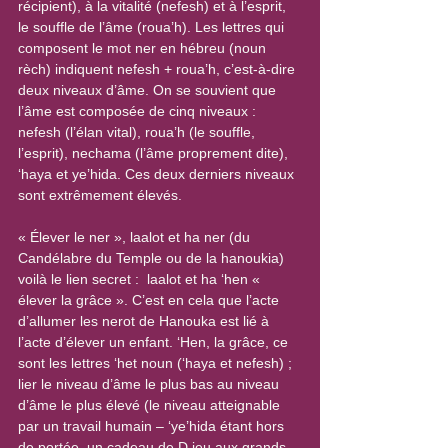
récipient), à la vitalité (nefesh) et à l’esprit, 
le souffle de l’âme (roua’h). Les lettres qui 
composent le mot ner en hébreu (noun 
rèch) indiquent nefesh + roua’h, c’est-à-dire 
deux niveaux d’âme. On se souvient que 
l’âme est composée de cinq niveaux : 
nefesh (l’élan vital), roua’h (le souffle, 
l’esprit), nechama (l’âme proprement dite), 
‘haya et ye’hida. Ces deux derniers niveaux 
sont extrêmement élevés.
« Élever le ner », laalot et ha ner (du 
Candélabre du Temple ou de la hanoukia) 
voilà le lien secret :  laalot et ha ‘hen « 
élever la grâce ». C’est en cela que l’acte 
d’allumer les nerot de Hanouka est lié à 
l’acte d’élever un enfant. ‘Hen, la grâce, ce 
sont les lettres ‘het noun (‘haya et nefesh) ; 
lier le niveau d’âme le plus bas au niveau 
d’âme le plus élevé (le niveau atteignable 
par un travail humain – ‘ye’hida étant hors 
de portée, un cadeau de D.ieu aux grands 