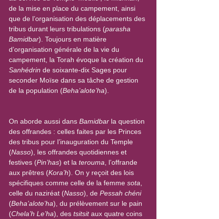
de la mise en place du campement, ainsi 
que de l’organisation des déplacements des 
tribus durant leurs tribulations (
parasha 
Bamidbar
). Toujours en matière 
d’organisation générale de la vie du 
campement, la Torah évoque la création du 
Sanhédrin
 de soixante-dix Sages pour 
seconder Moïse dans sa tâche de gestion 
de la population (
Beha’alote’ha
).
On aborde aussi dans 
Bamidbar
 la question 
des offrandes : celles faites par les Princes 
des tribus pour l’inauguration du Temple 
(
Nasso
), les offrandes quotidiennes et 
festives (
Pin’has
) et la 
terouma
, l’offrande 
aux prêtres (
Kora’h
). On y reçoit des lois 
spécifiques comme celle de la femme 
sota
, 
celle du naziréat (
Nasso
), de 
Pessah chéni
(
Beha’alote’ha
), du prélèvement sur le pain 
(
Chela’h Le’ha
), des 
tsitsit
 aux quatre coins 