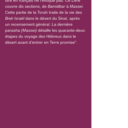
titre en français ne l’évoque pas. Ce Livre 
couvre dix sections, de 
Bamidbar
 à 
Massei
. 
Cette partie de la Torah traite de la vie des
Bnéi Israël
 dans le désert du Sinaï, après 
un recensement général. La dernière 
parasha (Massei)
 détaille les quarante-deux 
étapes du voyage des Hébreux dans le 
désert avant d’entrer en Terre promise".