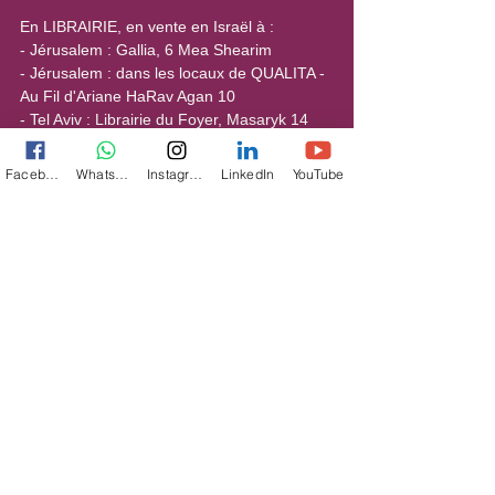
En LIBRAIRIE, en vente en Israël à :
- Jérusalem : Gallia, 6 Mea Shearim
- Jérusalem : dans les locaux de QUALITA - 
Au Fil d'Ariane HaRav Agan 10
- Tel Aviv : Librairie du Foyer, Masaryk 14
- Netanya : Judaïca (passage Smilanski)
- Raanana : Brakha la Bait, Kanion El Ram, 
Facebook
WhatsApp
Instagram
LinkedIn
YouTube
98 A'houza
- Ashdod : Daniel Ifrah, Merkaz Topaz, 6 
Montifiori
Et à Paris : Librairie Emet, 250 Bd Voltaire 
(XIème)
Voir tout
Posts récents