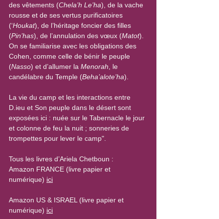
des vêtements (
Chela’h Le’ha
), de la vache 
rousse et de ses vertus purificatoires 
(‘
Houkat
), de l’héritage foncier des filles 
(
Pin’has
), de l’annulation des vœux (
Matot
). 
On se familiarise avec les obligations des 
Cohen, comme celle de bénir le peuple 
(
Nasso
) et d’allumer la 
Menorah
, le 
candélabre du Temple (
Beha’alote’ha
).
La vie du camp et les interactions entre 
D.ieu et Son peuple dans le désert sont 
exposées ici : nuée sur le Tabernacle le jour 
et colonne de feu la nuit ; sonneries de 
trompettes pour lever le camp".
Tous les livres d’Ariela Chetboun : 
Amazon FRANCE (livre papier et 
numérique) 
ici
Amazon US & ISRAEL (livre papier et 
numérique) 
ici