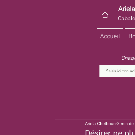
Ariel
Cabale
Accueil
Bo
Chaqu
Ariela Chetboun
3 min de 
Désirer ne plu