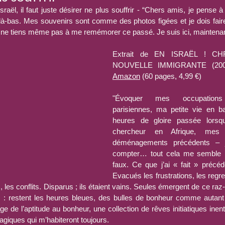
Israël, il faut juste désirer ne plus souffrir - “Chers amis, je pense à
là-bas. Mes souvenirs sont comme des photos figées et je dois faire 
ne tiens même pas à me remémorer ce passé. Je suis ici, maintenan
Extrait de EN ISRAËL ! C
Amazon
 (60 pages, 4,99 €)
"Évoquer mes occupations p
parisiennes, ma petite vie en ba
heures de gloire passée lorsque
chercheur en Afrique, mes 
déménagements précédents – je
compter… tout cela me semble i
faux. Ce que j’ai « fait » précéd
Evacués les frustrations, les regre
, les conflits. Disparus ; ils étaient vains. Seules émergent de ce raz
 : restent les heures bleues, des bulles de bonheur comme autant 
age de l’aptitude au bonheur, une collection de rêves initiatiques ine
agiques qui m’habiteront toujours.