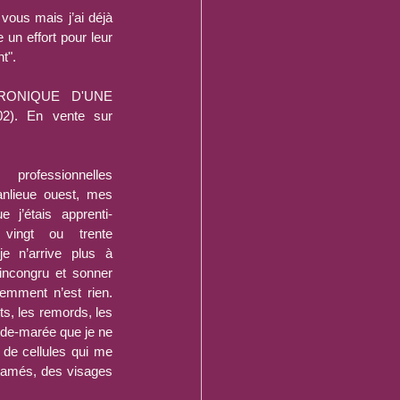
 vous mais j’ai déjà 
un effort pour leur 
t".
HRONIQUE D'UNE 
NOUVELLE IMMIGRANTE (2002). En vente sur 
rofessionnelles 
nlieue ouest, mes 
 j’étais apprenti-
vingt ou trente 
 n’arrive plus à 
ncongru et sonner 
emment n’est rien. 
ts, les remords, les 
-de-marée que je ne 
de cellules qui me 
ntamés, des visages 