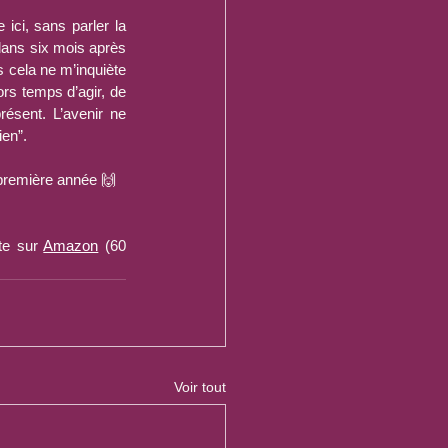
ci, sans parler la 
dans six mois après 
 cela ne m’inquiète 
rs temps d’agir, de 
résent. L’avenir ne 
ien”.
 première année 🙌
e sur 
Amazon
 (60 
Voir tout