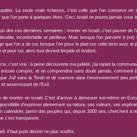
t quitter. La seule vraie richesse, c’est celle que l’on conserve en s
 que l’on porte à quelques êtres. Ceci, Israël ne pourra jamais vous le
us dire ces dernières semaines : monter en Israël, c’est passer de l’au
alisable, inconfortable et périlleux. Mais lorsque l’on parvient à (se) 
ge que l’on a de soi, lorsque l’on pose le pied sur cette terre avec le pr
 et pour soi, alors tout devient limpide et évident.
is, c’est vrai : à peine découverte ma judéité, j’ai rejoint la communaut
pas encore compris, et ne comprendrai sans doute jamais, comment il 
que Juif sans la Torah et de survivre dans l’environnement peu porteu
 et asservissant de l’Exil.
as de monter en Israël. C’est d’arriver à demeurer soi-même en Europ
 possibilité d’exprimer pleinement sa nature, ses valeurs, ses espéra
 calendrier, parmi des peuples qui, depuis 2000 ans, cherchent à no
ue c’est transparent.
ël, il faut juste désirer ne plus souffrir.